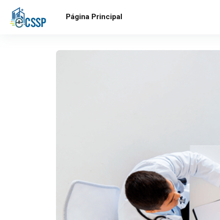
Salta al contenido principal
Página Principal